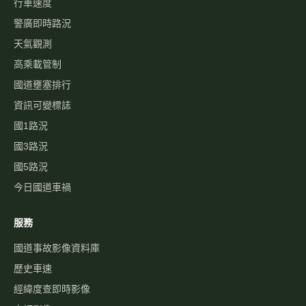
行車速度
警廣即時路況
天氣觀測
高乘載管制
國道壅塞排行
資訊可變標誌
國1路況
國3路況
國5路況
今日國道車禍
服務
國道事故影像資料庫
歷史車速
經緯度查即時影像