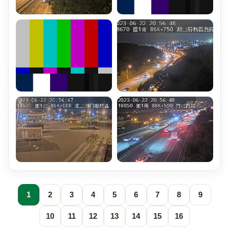
1
2
3
4
5
6
7
8
9
10
11
12
13
14
15
16