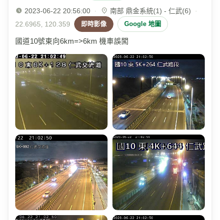
2023-06-22 20:56:00
·
南部 鼎金系統(1) - 仁武(6)
·
22.6965, 120.359
即時影像
Google 地圖
國道10號東向6km=>6km 機車誤闖