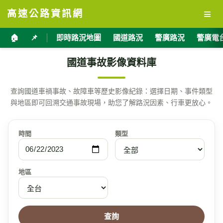
≡
高速公路資訊網
🏠
📌
即時路況地圖
國道路況
警廣路況
警廣電
國道事故影像資料庫
查詢國道車禍事故、故障車等歷史影像紀錄：選擇日期、事件類型
與地區即可回溯交通事故現場，助您了解路況因素、行車更放心。
時間
類型
地區
查詢