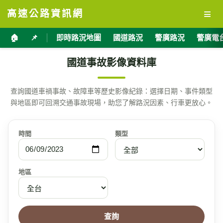
≡
高速公路資訊網
🏠
📌
即時路況地圖
國道路況
警廣路況
警廣電
國道事故影像資料庫
查詢國道車禍事故、故障車等歷史影像紀錄：選擇日期、事件類型
與地區即可回溯交通事故現場，助您了解路況因素、行車更放心。
時間
類型
地區
查詢