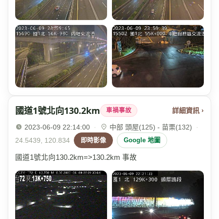
國道1號北向130.2km
詳細資訊 ›
車禍事故
2023-06-09 22:14:00
·
中部 頭屋(125) - 苗栗(132)
·
24.5439, 120.834
即時影像
Google 地圖
國道1號北向130.2km=>130.2km 事故