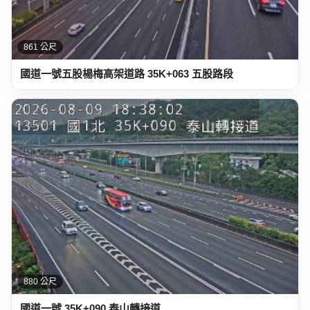
861 公尺
國道一號五股楊梅高架道路 35K+063 五股路段
880 公尺
國道一號 35K+090 泰山轉接道