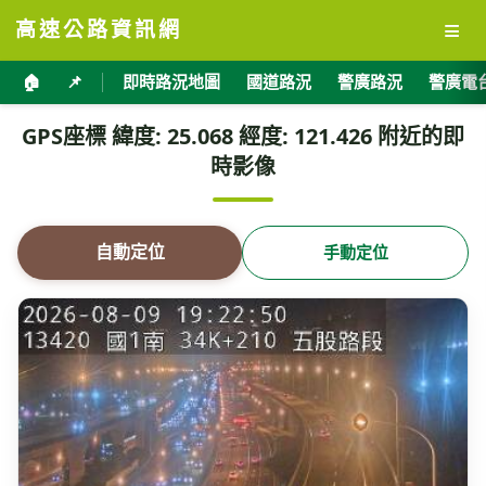
≡
高速公路資訊網
🏠
📌
即時路況地圖
國道路況
警廣路況
警廣電
GPS座標 緯度: 25.068 經度: 121.426 附近的即
時影像
自動定位
手動定位