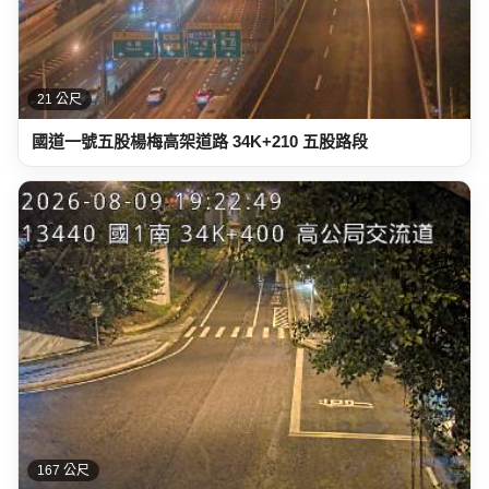
21 公尺
國道一號五股楊梅高架道路 34K+210 五股路段
167 公尺