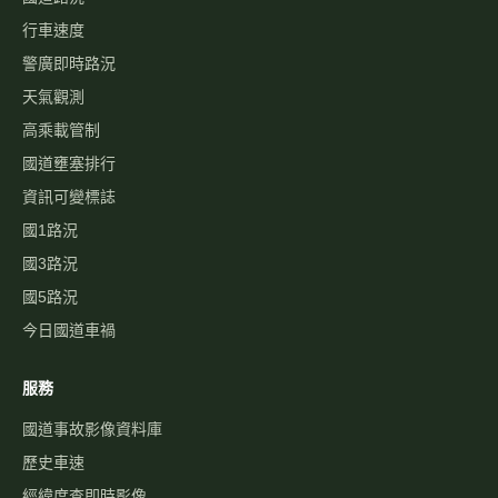
行車速度
警廣即時路況
天氣觀測
高乘載管制
國道壅塞排行
資訊可變標誌
國1路況
國3路況
國5路況
今日國道車禍
服務
國道事故影像資料庫
歷史車速
經緯度查即時影像