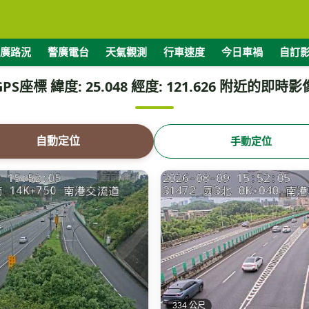
廣路況
警廣電台
天氣觀測
行車速度
今日車禍
自訂
GPS座標 緯度: 25.048 經度: 121.626 附近的即時影
自動定位
手動定位
334 公尺