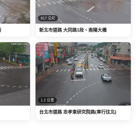
917 公尺
街
新北市道路 大同路1段、南陽大橋
1.2 公里
台北市道路 忠孝東研究院路(車行往北)