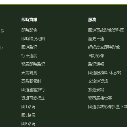
即時資訊
服務
即時影像
國道事故影像資料庫
影像
即時路況地圖
歷史車速
國道路況
經緯度查即時影像
關。
行車速度
自訂影像
警廣即時路況
路況通報
天氣觀測
國道服務區 休息站
高乘載管制
交流道資訊
國道壅塞排行
旅遊景點
資訊可變標誌
警察廣播電臺
國1路況
國道事故影像批量下
國3路況
國5路況