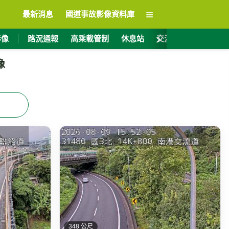
≡
最新消息
國道事故影像資料庫
›
影像
路況通報
高乘載管制
休息站
交流道資訊
ET
像
348 公尺