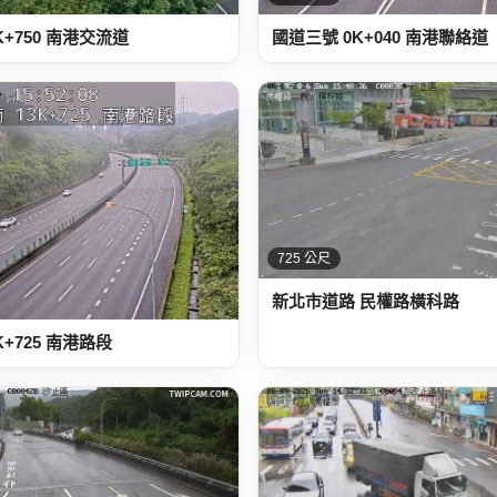
K+750 南港交流道
國道三號 0K+040 南港聯絡道
725 公尺
新北市道路 民權路橫科路
K+725 南港路段