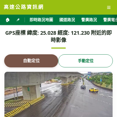
≡
高速公路資訊網
🏠
📌
即時路況地圖
國道路況
警廣路況
警廣電
GPS座標 緯度: 25.028 經度: 121.230 附近的即
時影像
自動定位
手動定位