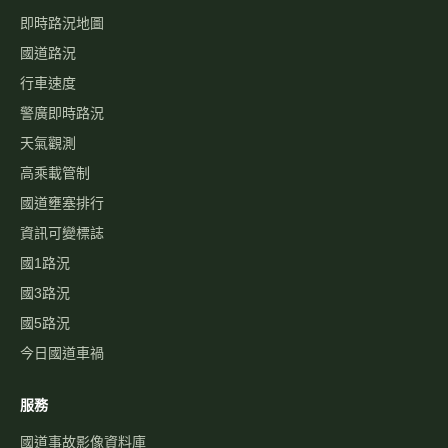
即時路況地圖
國道路況
行車速度
警廣即時路況
天氣觀測
高乘載管制
國道壅塞排行
資訊可變標誌
國1路況
國3路況
國5路況
今日國道車禍
服務
國道事故影像資料庫