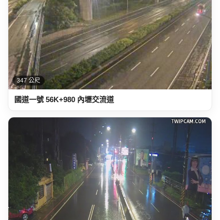
347 公尺
國道一號 56K+980 內壢交流道