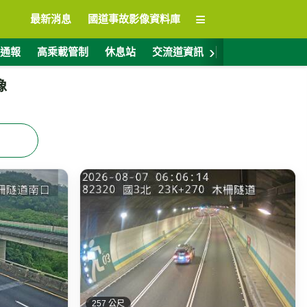
≡
最新消息
國道事故影像資料庫
›
通報
高乘載管制
休息站
交流道資訊
警廣電台
ET
像
257 公尺