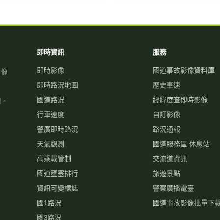
即時資訊
服務
即時影像
國道事故影像資料庫
影像
即時路況地圖
歷史車速
國道路況
經緯度查即時影像
關。
行車速度
自訂影像
警廣即時路況
路況通報
天氣觀測
國道服務區 休息站
高乘載管制
交流道資訊
國道壅塞排行
旅遊景點
資訊可變標誌
警察廣播電臺
國1路況
國道事故影像批量下
國3路況