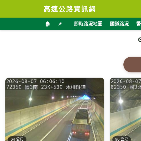
高速公路資訊網
🏠
📌
即時路況地圖
國道路況
警
64 公尺
90 公尺