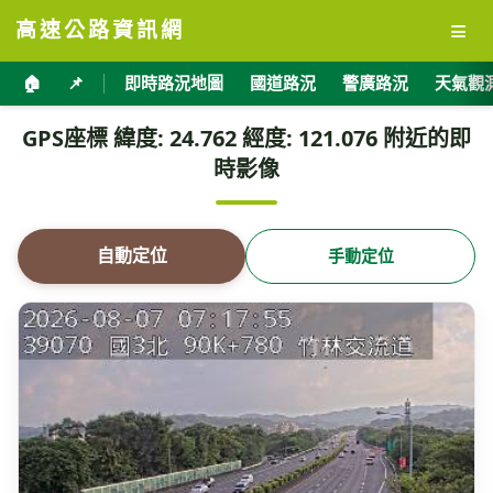
≡
高速公路資訊網
🏠
📌
即時路況地圖
國道路況
警廣路況
天氣觀
GPS座標 緯度: 24.762 經度: 121.076 附近的即
時影像
自動定位
手動定位