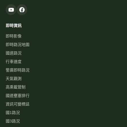
警廣即時路況
天氣觀測
高乘載管制
國道壅塞排行
資訊可變標誌
國1路況
國3路況
國5路況
今日國道車禍
服務
國道事故影像資料庫
歷史車速
經緯度查即時影像
自訂影像