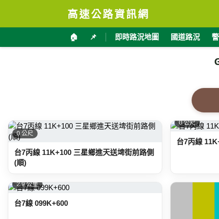
高速公路資訊網
🏠
📌
即時路況地圖
國道路況
警
0 公尺
0 公尺
台7丙線 11K+
台7丙線 11K+100 三星鄉進天送埤街前路側
(順)
2.9 公里
台7線 099K+600