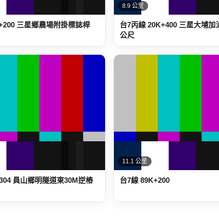
8.9 公里
K+200 三星鄉農場附掛標誌桿
台7丙線 20K+400 三星大埔加
公尺
11.1 公里
+304 員山鄉明隧道東30M逆樁
台7線 89K+200