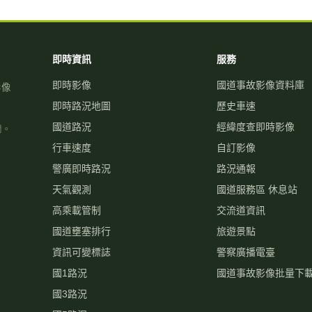
即時資訊
服務
即時影像
國道事故影像資料庫
影像
即時路況地圖
歷史車速
國道路況
經緯度查即時影像
關。
行車速度
自訂影像
警廣即時路況
路況通報
天氣觀測
國道服務區 休息站
高乘載管制
交流道資訊
國道壅塞排行
旅遊景點
資訊可變標誌
警察廣播電臺
國1路況
國道事故影像批量下
國3路況