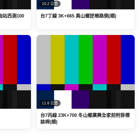
10.2 公里
油站西測100
台7丁線 3K+665 員山鄉逆樁路側(順)
11.8 公里
台7丙線 23K+700 冬山鄉廣興全家前附掛標
誌桿(順)