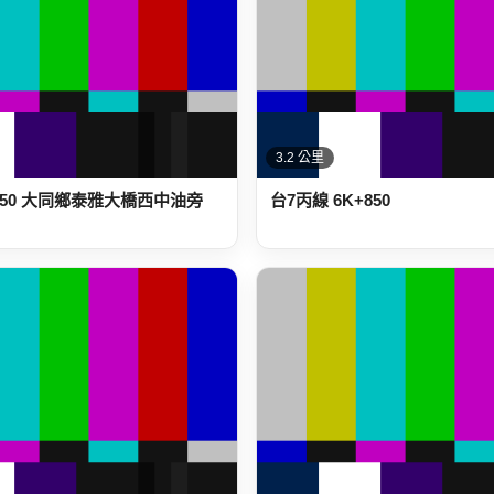
3.2 公里
+750 大同鄉泰雅大橋西中油旁
台7丙線 6K+850