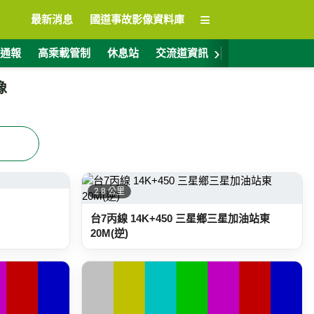
≡
最新消息
國道事故影像資料庫
›
通報
高乘載管制
休息站
交流道資訊
警廣電台
ET
像
2.8 公里
台7丙線 14K+450 三星鄉三星加油站東
20M(逆)