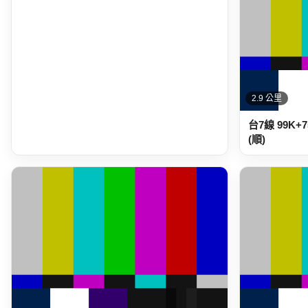
2.9 公里
台7線 99K
(順)