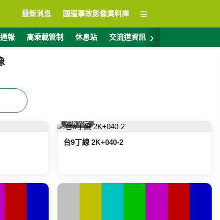
≡
最新消息
國道事故影像資料庫
›
通報
高乘載管制
休息站
交流道資訊
警廣電台
ET
像
426 公尺
台9丁線 2K+040-2