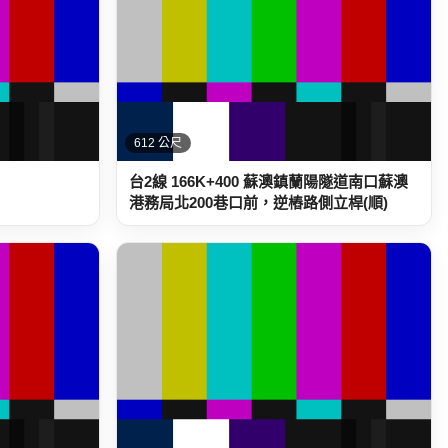
612 公尺
台2線 166K+400 蘇澳鎮蘭陽隧道南口蘇澳
港務局北200巷口前，逆樁路側立桿(順)