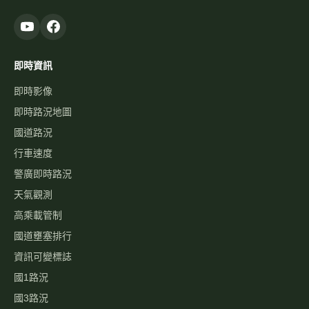
高乘載管制
國道壅塞排行
資訊可變標誌
國1路況
國3路況
國5路況
今日國道車禍
服務
國道事故影像資料庫
歷史車速
經緯度查即時影像
自訂影像
路況通報
國道服務區 休息站