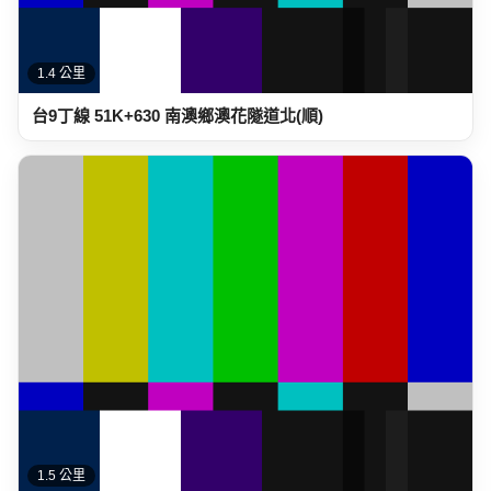
1.5 公里
台9丁線 54K+070