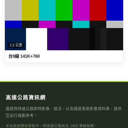
高速公路資訊網
國道與快速公路即時影像、路況，以及國道事故影像資料庫，提供
您出行規劃參考。
本站為民間自發製作，與高速公路局及 1968 專線無關。
即時資訊
即時影像
即時路況地圖
國道路況
行車速度
警廣即時路況
天氣觀測