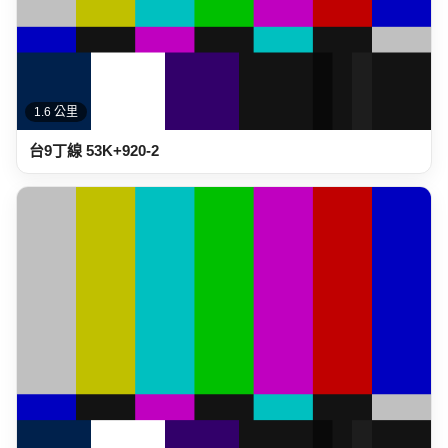
1.6 公里
台9線 146K+790 秀林鄉和平車站前(逆)