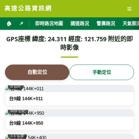
≡
高速公路資訊網
🏠
📌
即時路況地圖
國道路況
警廣路況
天氣觀
GPS座標 緯度: 24.311 經度: 121.759 附近的即
時影像
自動定位
手動定位
0 公尺
台9線 144K+011
929 公尺
台9線 144K+950
1.1 公里