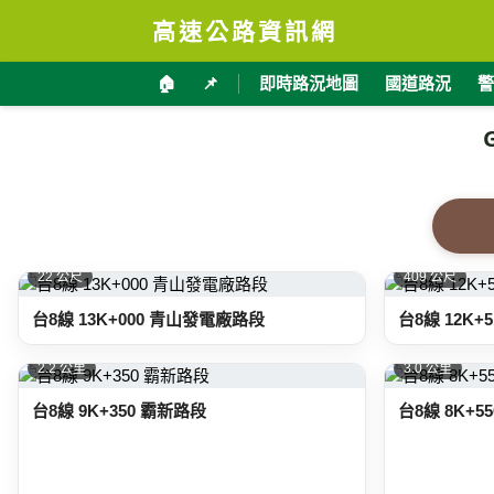
高速公路資訊網
🏠
📌
即時路況地圖
國道路況
警
22 公尺
409 公尺
台8線 13K+000 青山發電廠路段
台8線 12K
2.2 公里
3.0 公里
台8線 9K+350 霸新路段
台8線 8K+