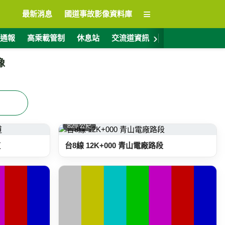
≡
最新消息
國道事故影像資料庫
›
通報
高乘載管制
休息站
交流道資訊
警廣電台
ET
像
829 公尺
道
台8線 12K+000 青山電廠路段