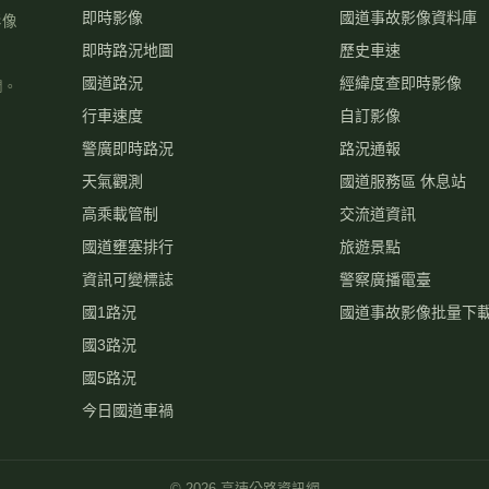
即時影像
國道事故影像資料庫
影像
即時路況地圖
歷史車速
國道路況
經緯度查即時影像
關。
行車速度
自訂影像
警廣即時路況
路況通報
天氣觀測
國道服務區 休息站
高乘載管制
交流道資訊
國道壅塞排行
旅遊景點
資訊可變標誌
警察廣播電臺
國1路況
國道事故影像批量下
國3路況
國5路況
今日國道車禍
©
2026
高速公路資訊網