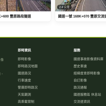
2.4 公里
K+600 豐原路段隧道
國道一號 168K+070 豐原交
即時資訊
服務
即時影像
國道事故影像資料庫
影像
即時路況地圖
歷史車速
國道路況
經緯度查即時影像
關。
行車速度
自訂影像
警廣即時路況
路況通報
天氣觀測
國道服務區 休息站
高乘載管制
交流道資訊