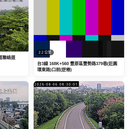
2.2 公里
流道聯絡道
台3線 168K+560 豐原區豐勢路379巷(近圓
環東路)口前(逆樁)