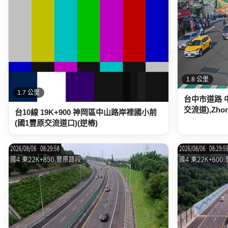
1.8 公里
1.7 公里
台中市道路 
交流道),Zhong
台10線 19K+900 神岡區中山路岸裡國小前
(國1豐原交流道口)(逆樁)