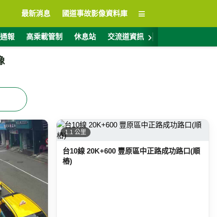
≡
最新消息
國道事故影像資料庫
›
通報
高乘載管制
休息站
交流道資訊
警廣電台
ET
像
1.1 公里
台10線 20K+600 豐原區中正路成功路口(順
樁)