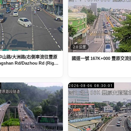
2.0 公里
中山路/大洲路(右側車流往豐原
國道一號 167K+000 豐原交
shan Rd/Dazhou Rd (Rig…