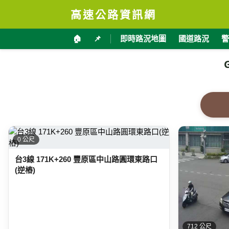
高速公路資訊網
🏠
📌
即時路況地圖
國道路況
警
0 公尺
台3線 171K+260 豐原區中山路圓環東路口
(逆樁)
712 公尺