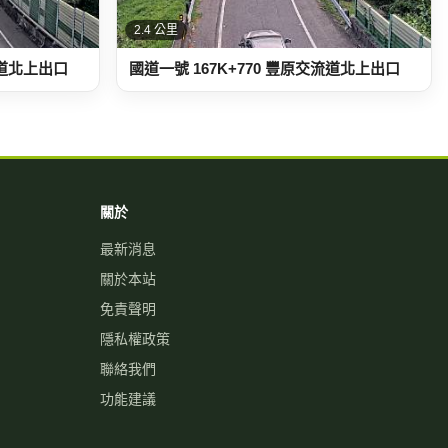
2.4 公里
流道北上出口
國道一號 167K+770 豐原交流道北上出口
關於
最新消息
關於本站
免責聲明
隱私權政策
聯絡我們
功能建議