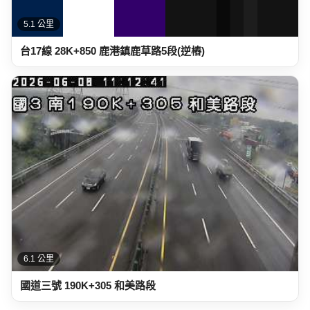
5.1 公里
台17線 28K+850 鹿港鎮鹿草路5段(逆樁)
6.1 公里
國道三號 190K+305 和美路段