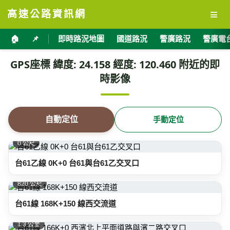
≡
高速公路資訊網
🏠
📌
即時路況地圖
國道路況
警廣路況
警廣電
GPS座標 緯度: 24.158 經度: 120.460 附近的即
時影像
自動定位
手動定位
0 公尺
台61乙線 0K+0 台61與台61乙交叉口
820 公尺
台61線 168K+150 線西交流道
1.3 公里