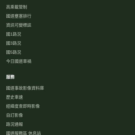
高乘載管制
國道壅塞排行
資訊可變標誌
國1路況
國3路況
國5路況
今日國道車禍
服務
國道事故影像資料庫
歷史車速
經緯度查即時影像
自訂影像
路況通報
國道服務區 休息站