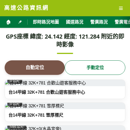
≡
高速公路資訊網
🏠
📌
即時路況地圖
國道路況
警廣路況
警廣電
GPS座標 緯度: 24.142 經度: 121.284 附近的即
時影像
自動定位
手動定位
0 公尺
台14甲線 32K+781 合歡山遊客服務中心
0 公尺
台14甲線 32K+781 雪厚標尺
594 公尺