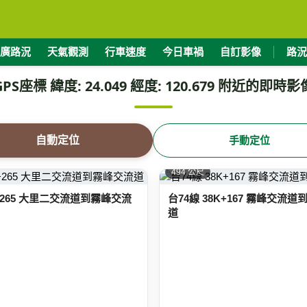
廣路況
天氣觀測
行車速度
今日車禍
自訂影像
路況
GPS座標 緯度: 24.049 經度: 120.679 附近的即時影
自動定位
手動定位
494 公尺
K+265 大里二交流道到霧峰交流
台74線 38K+167 霧峰交流
道