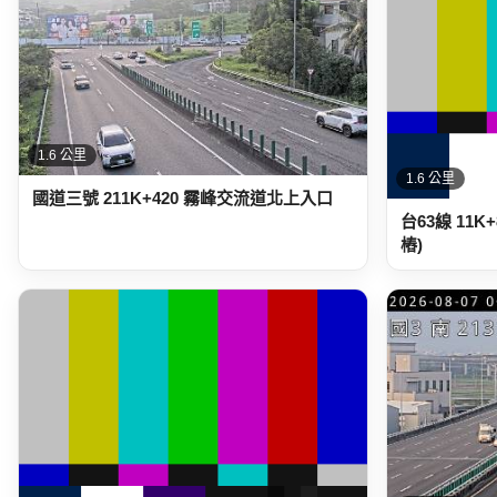
1.6 公里
1.6 公里
國道三號 211K+420 霧峰交流道北上入口
台63線 11K
樁)
1.7 公里