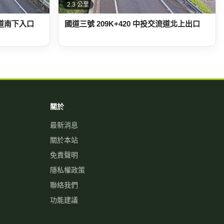
流道南下入口
國道三號 209K+420 中投交流道北上出口
關於
最新消息
關於本站
免責聲明
隱私權政策
聯絡我們
功能建議