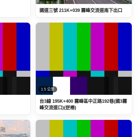
國道三號 211K+039 霧峰交流道南下出口
1.5 公里
台3線 195K+400 霧峰區中正路192巷(國3霧
峰交流道口)(逆樁)