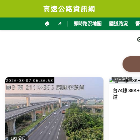
高速公路資訊網
🏠
📌
即時路況地圖
國道路況
警
371 公尺
台74線 38
道
193 公尺