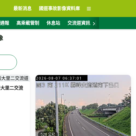
≡
最新消息
國道事故影像資料庫
›
通報
高乘載管制
休息站
交流道資訊
警廣電台
ET
像
道到大里二交流
528 公尺