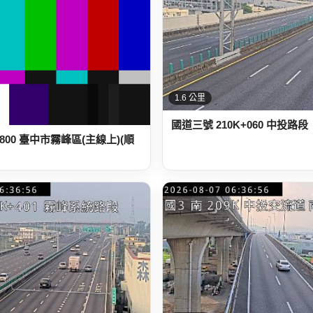
1.6 公里
國道三號 210K+060 中投路段
+800 臺中市霧峰區(主線上)(順
2.2 公里