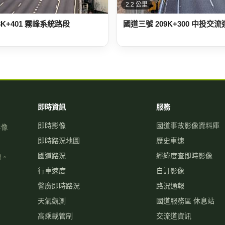
3K+401 霧峰系統路段
國道三號 209K+300 中投交
即時資訊
服務
即時影像
國道事故影像資料庫
影像
即時路況地圖
歷史車速
國道路況
經緯度查即時影像
關。
行車速度
自訂影像
警廣即時路況
路況通報
天氣觀測
國道服務區 休息站
高乘載管制
交流道資訊
國道壅塞排行
旅遊景點