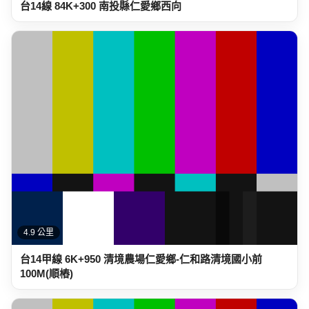
4.9 公里
台14甲線 6K+950 清境農場仁愛鄉-仁和路清境國小前
100M(順樁)