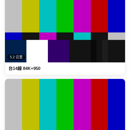
5.3 公里
台14線 69K+400 仁愛鄉南豐村中正路土地公廟後500公尺
(順樁)