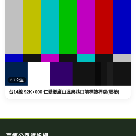
台14線 92K+000 仁愛鄉廬山溫泉巷口前標誌桿處(順樁)
高速公路資訊網
國道與快速公路即時影像、路況，以及國道事故影像資料庫，提供
您出行規劃參考。
本站為民間自發製作，與高速公路局及 1968 專線無關。
即時資訊
即時影像