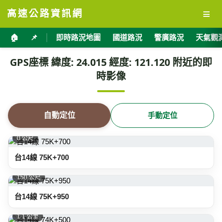
≡
高速公路資訊網
🏠
📌
即時路況地圖
國道路況
警廣路況
天氣觀
GPS座標 緯度: 24.015 經度: 121.120 附近的即
時影像
自動定位
手動定位
0 公尺
台14線 75K+700
150 公尺
台14線 75K+950
1.1 公里