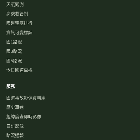
天氣觀測
高乘載管制
國道壅塞排行
資訊可變標誌
國1路況
國3路況
國5路況
今日國道車禍
服務
國道事故影像資料庫
歷史車速
經緯度查即時影像
自訂影像
路況通報