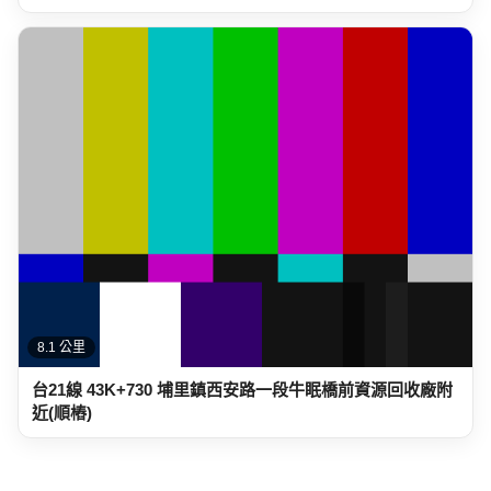
8.1 公里
台21線 43K+730 埔里鎮西安路一段牛眠橋前資源回收廠附
近(順樁)