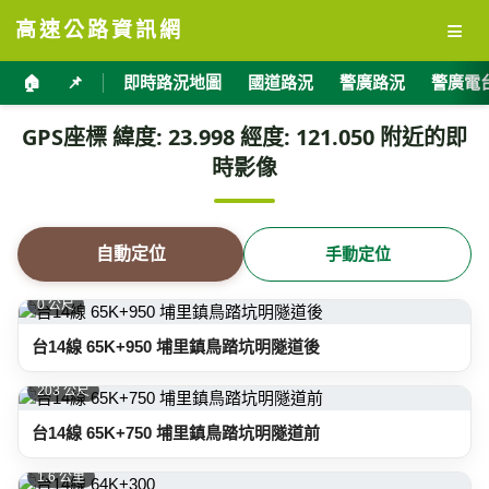
≡
高速公路資訊網
🏠
📌
即時路況地圖
國道路況
警廣路況
警廣電
GPS座標 緯度: 23.998 經度: 121.050 附近的即
時影像
自動定位
手動定位
0 公尺
台14線 65K+950 埔里鎮鳥踏坑明隧道後
203 公尺
台14線 65K+750 埔里鎮鳥踏坑明隧道前
1.6 公里