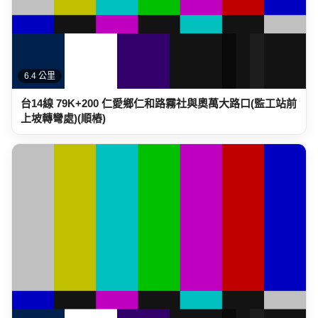
6.4 公里
台14線 79K+200 仁愛鄉仁和路霧社與奧萬大路口(監工站前
上坡轉彎處)(順樁)