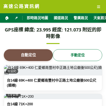
≡
高速公路資訊網
🏠
📌
即時路況地圖
國道路況
警廣路況
天氣觀
GPS座標 緯度: 23.995 經度: 121.073 附近的即
時影像
自動定位
手動定位
0 公尺
台14線 69K+400 仁愛鄉南豐村中正路土地公廟後500公尺
(順樁)
1.8 公里
台14線 71K+200