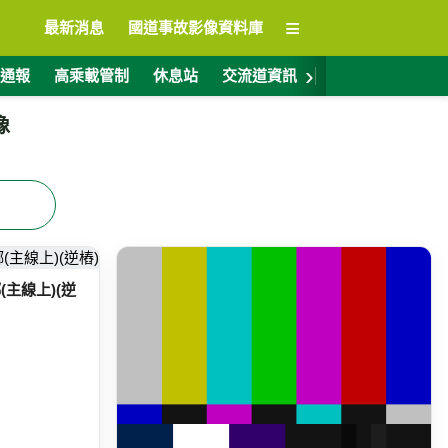
≡
最新消息
國道事故影像資料庫
›
通報
高乘載管制
休息站
交流道資訊
警廣電台
ET
像
鄉(主線上)(逆