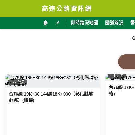
高速公路資訊網
🏠
📌
即時路況地圖
國道路況
警
1.1 公里
277 公尺
台76線 17K
樁)
台76線 19K+30 144線18K+030（彰化縣埔
心鄉）(順樁)