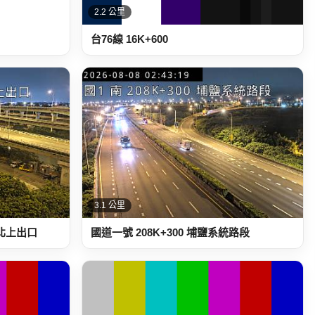
2.2 公里
台76線 16K+600
3.1 公里
統北上出口
國道一號 208K+300 埔鹽系統路段