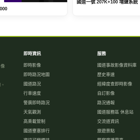
國道一號 207K+100 埔鹽系統
000
即時資訊
服務
即時影像
國道事故影像資料庫
影像
即時路況地圖
歷史車速
國道路況
經緯度查即時影像
關。
行車速度
自訂影像
警廣即時路況
路況通報
天氣觀測
國道服務區 休息站
高乘載管制
交流道資訊
國道壅塞排行
旅遊景點
資訊可變標誌
警察廣播電臺