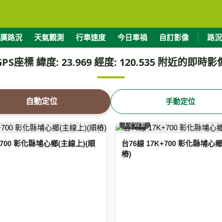
廣路況
天氣觀測
行車速度
今日車禍
自訂影像
路況
GPS座標 緯度: 23.969 經度: 120.535 附近的即時影
自動定位
手動定位
1.2 公里
+700 彰化縣埔心鄉(主線上)(順
台76線 17K+700 彰化縣埔心
樁)