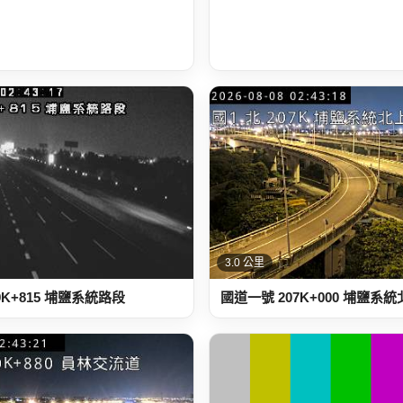
3.0 公里
9K+815 埔鹽系統路段
國道一號 207K+000 埔鹽系