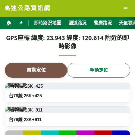
≡
高速公路資訊網
🏠
📌
即時路況地圖
國道路況
警廣路況
天氣觀
GPS座標 緯度: 23.943 經度: 120.614 附近的即
時影像
自動定位
手動定位
1.8 公里
台76線 26K+425
4.2 公里
台76線 23K+911