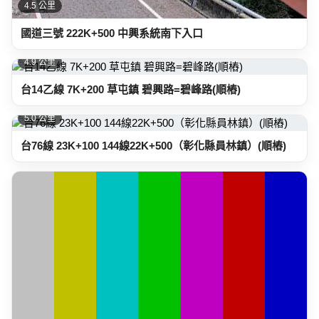
4.5 公里
國道三號 222K+500 中興系統南下入口
4.9 公里
台14乙線 7K+200 草屯鎮 碧興路=碧峰路(順樁)
5.0 公里
台76線 23K+100 144線22K+500（彰化縣員林鎮）(順樁)