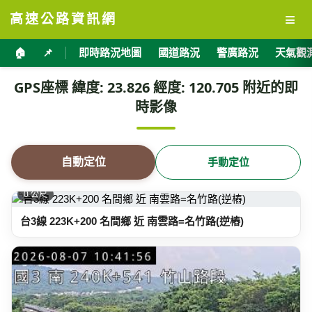
≡
高速公路資訊網
🏠
📌
即時路況地圖
國道路況
警廣路況
天氣觀
GPS座標 緯度: 23.826 經度: 120.705 附近的即
時影像
自動定位
手動定位
0 公尺
台3線 223K+200 名間鄉 近 南雲路=名竹路(逆樁)