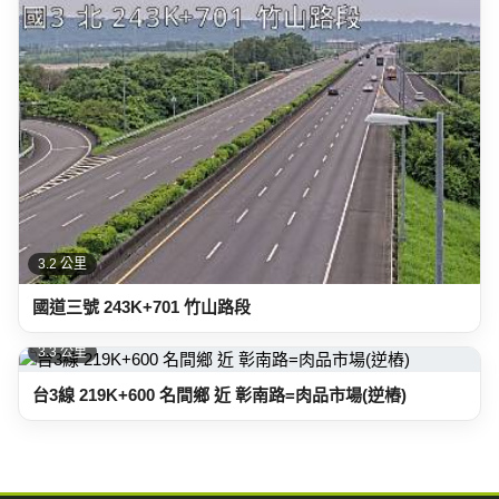
3.2 公里
國道三號 243K+701 竹山路段
3.3 公里
台3線 219K+600 名間鄉 近 彰南路=肉品市場(逆樁)