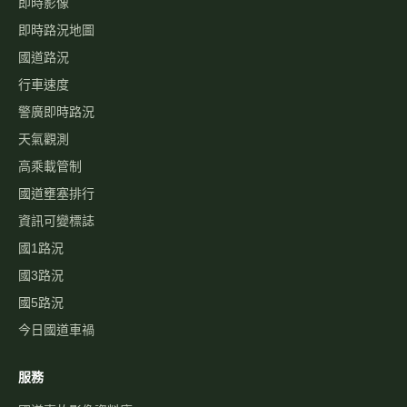
即時影像
即時路況地圖
國道路況
行車速度
警廣即時路況
天氣觀測
高乘載管制
國道壅塞排行
資訊可變標誌
國1路況
國3路況
國5路況
今日國道車禍
服務