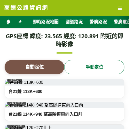
≡
高速公路資訊網
🏠
📌
即時路況地圖
國道路況
警廣路況
警廣電
GPS座標 緯度: 23.565 經度: 120.891 附近的即
時影像
自動定位
手動定位
0 公尺
台21線 113K+600
743 公尺
台21線 114K+940 望高隧道東向入口前
1.0 公里