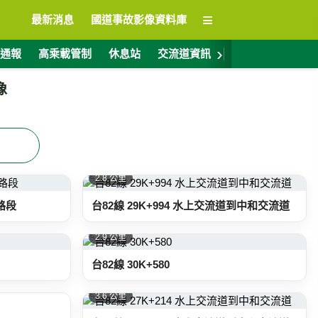
≡
最新消息
國道事故影像資料庫
›
通報
高乘載管制
休息站
交流道資訊
警廣電台
ET
像
2.8 公里
統路段
台82線 29K+994 水上交流道到中和交流道
2.9 公里
台82線 30K+580
3.6 公里