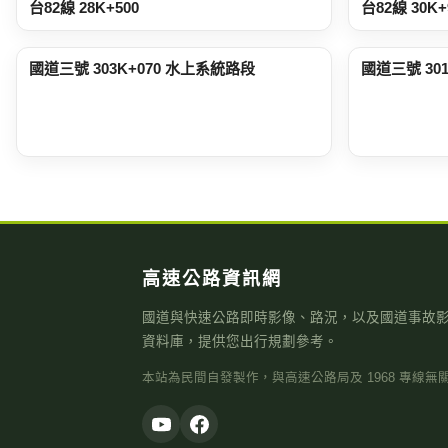
台82線 28K+500
台82線 30
3.8 公里
3.8 公里
國道三號 303K+070 水上系統路段
國道三號 30
高速公路資訊網
國道與快速公路即時影像、路況，以及國道事故
資料庫，提供您出行規劃參考。
本站為民間自發製作，與高速公路局及 1968 專線無