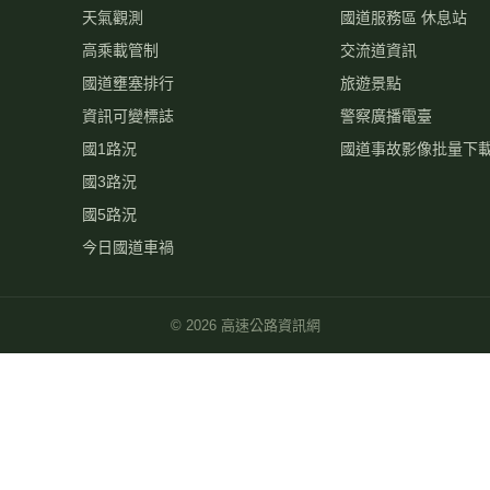
天氣觀測
國道服務區 休息站
高乘載管制
交流道資訊
國道壅塞排行
旅遊景點
資訊可變標誌
警察廣播電臺
國1路況
國道事故影像批量下
國3路況
國5路況
今日國道車禍
©
2026
高速公路資訊網