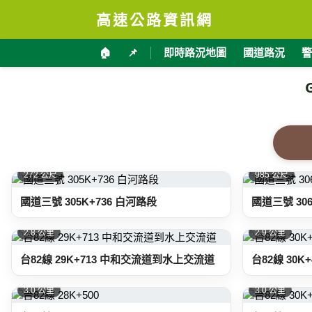
高速公路資訊網
🏠
📌
即時路況地圖
國道路況
警
272 公尺
985 公尺
國道三號 305K+736 白河路段
國道三號 30
2.8 公里
2.9 公里
台82線 29K+713 中和交流道到水上交流道
台82線 30
3.0 公里
3.0 公里