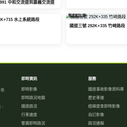
K+991 中和交流道到嘉義交流道
4.2 公里
1K+715 水上系統路段
國道三號 292K+335 竹崎路段
即時資訊
服務
即時影像
國道事故影像資料庫
影像
即時路況地圖
歷史車速
國道路況
經緯度查即時影像
關。
行車速度
自訂影像
警廣即時路況
路況通報