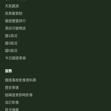
天氣觀測
高乘載管制
國道壅塞排行
資訊可變標誌
國1路況
國3路況
國5路況
今日國道車禍
服務
國道事故影像資料庫
歷史車速
經緯度查即時影像
自訂影像
路況通報