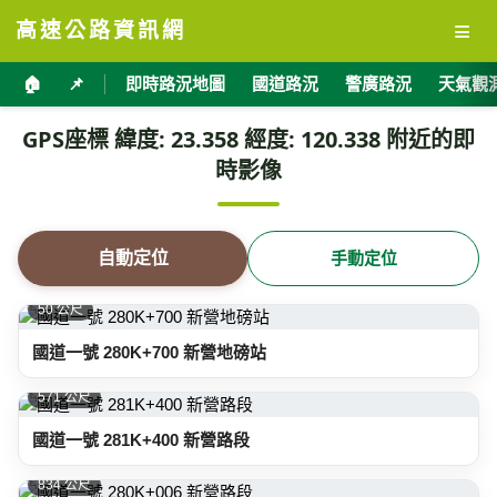
≡
高速公路資訊網
🏠
📌
即時路況地圖
國道路況
警廣路況
天氣觀
GPS座標 緯度: 23.358 經度: 120.338 附近的即
時影像
自動定位
手動定位
50 公尺
國道一號 280K+700 新營地磅站
571 公尺
國道一號 281K+400 新營路段
834 公尺