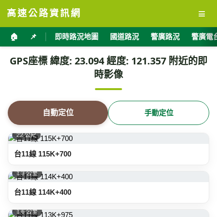
≡
高速公路資訊網
🏠
📌
即時路況地圖
國道路況
警廣路況
警廣電
GPS座標 緯度: 23.094 經度: 121.357 附近的即
時影像
自動定位
手動定位
22 公尺
台11線 115K+700
1.3 公里
台11線 114K+400
1.6 公里