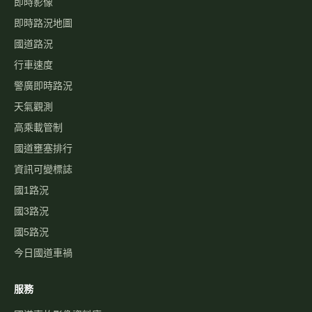
即時影像
即時路況地圖
國道路況
行車速度
警廣即時路況
天氣觀測
高乘載管制
國道壅塞排行
資訊可變標誌
國1路況
國3路況
國5路況
今日國道車禍
服務