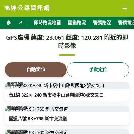
≡
高速公路資訊網
🏠
📌
即時路況地圖
國道路況
警廣路況
警廣電
GPS座標 緯度: 23.061 經度: 120.281 附近的即
時影像
自動定位
手動定位
0 公尺
台1線 322K+240 新市橋中山路與國道8號交叉口
326 公尺
國道八號 9K+768 新市交流道
352 公尺