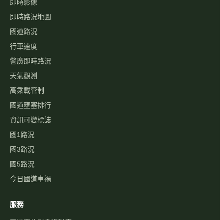
即時影像
即時路況地圖
國道路況
行車速度
警廣即時路況
天氣觀測
高乘載管制
國道壅塞排行
資訊可變標誌
國1路況
國3路況
國5路況
今日國道車禍
服務