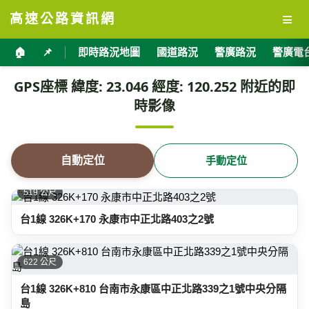
≡
高速公路資訊網
🏠
📌
即時路況地圖
國道路況
警廣路況
警廣電
GPS座標 緯度: 23.046 經度: 120.252 附近的即
時影像
自動定位
手動定位
519 公尺
台1線 326K+170 永康市中正北路403之2號
622 公尺
台1線 326K+810 台南市永康區中正北路339之1號中央分隔
島