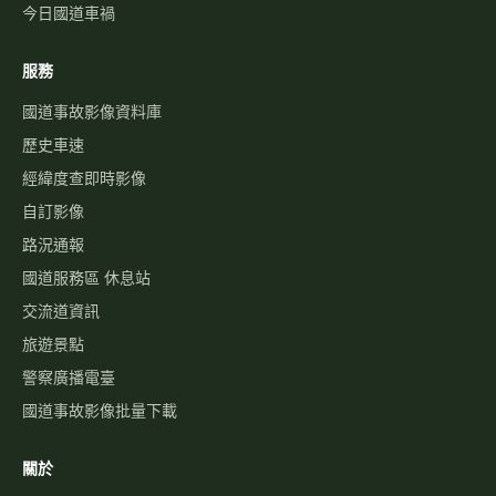
國道路況
行車速度
警廣即時路況
天氣觀測
高乘載管制
國道壅塞排行
資訊可變標誌
國1路況
國3路況
國5路況
今日國道車禍
服務
國道事故影像資料庫
歷史車速