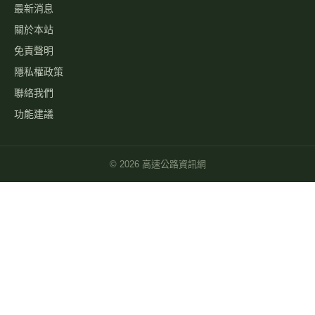
經緯度查即時影像
自訂影像
路況通報
國道服務區 休息站
交流道資訊
旅遊景點
警察廣播電臺
國道事故影像批量下載
關於
最新消息
關於本站
免責聲明
隱私權政策
聯絡我們