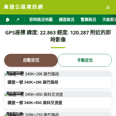
≡
高速公路資訊網
🏠
📌
即時路況地圖
國道路況
警廣路況
天氣觀
GPS座標 緯度: 22.863 經度: 120.287 附近的即
時影像
自動定位
手動定位
504 公尺
國道一號 340K+286 路竹路段
506 公尺
國道一號 340K+850 高科交流道
1.0 公里