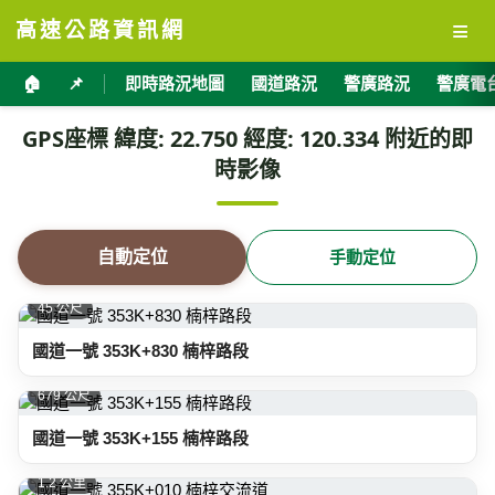
≡
高速公路資訊網
🏠
📌
即時路況地圖
國道路況
警廣路況
警廣電
GPS座標 緯度: 22.750 經度: 120.334 附近的即
時影像
自動定位
手動定位
45 公尺
國道一號 353K+830 楠梓路段
679 公尺
國道一號 353K+155 楠梓路段
1.2 公里