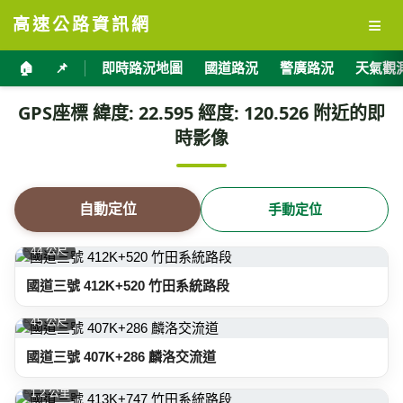
≡
高速公路資訊網
🏠
📌
即時路況地圖
國道路況
警廣路況
天氣觀
GPS座標 緯度: 22.595 經度: 120.526 附近的即
時影像
自動定位
手動定位
44 公尺
國道三號 412K+520 竹田系統路段
45 公尺
國道三號 407K+286 麟洛交流道
1.2 公里