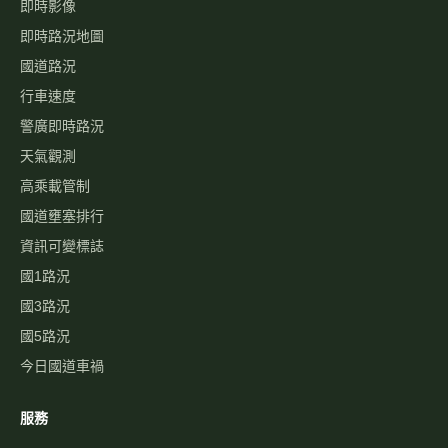
即時影像
即時路況地圖
國道路況
行車速度
警廣即時路況
天氣觀測
高乘載管制
國道壅塞排行
資訊可變標誌
國1路況
國3路況
國5路況
今日國道車禍
服務